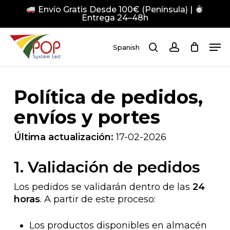
Skip
Envío Gratis Desde 100€ (Península) |
to
Entrega 24–48h
main
Close
Men
content
Men
Spanish
search
account
Pulsa Enter para buscar o ESC para cerrar
Política de pedidos,
envíos y portes
Última actualización:
17-02-2026
1. Validación de pedidos
Los pedidos se validarán dentro de las
24
horas
. A partir de este proceso:
Los productos disponibles en almacén