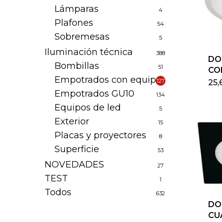
Lámparas
4
Plafones
54
Sobremesas
5
Iluminación técnica
388
DO
Bombillas
51
CO
Empotrados con equipo
127
25
Empotrados GU10
134
Equipos de led
5
Exterior
15
Placas y proyectores
8
Superficie
53
NOVEDADES
27
TEST
1
Todos
632
DO
CU