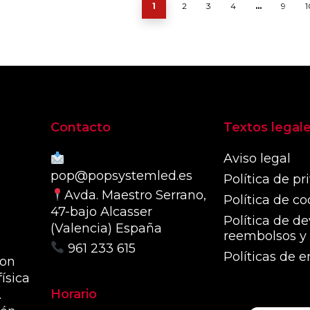
Las
Las
1
2
3
4
…
9
1
opc
opciones
se
se
pue
pueden
eleg
elegir
en
en
la
la
pág
página
Contacto
Textos legal
de
de
pro
producto
Aviso legal
pop@popsystemled.es
Política de pr
Avda. Maestro Serrano,
Política de co
47-bajo Alcasser
Política de de
(Valencia) España
reembolsos y 
961 233 615
Políticas de e
con
ísica
Horario
.