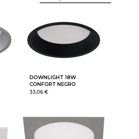
DOWNLIGHT 18W
CONFORT NEGRO
e
Este
33,06
€
ducto
producto
e
tiene
iples
múltiples
antes.
variantes.
Las
iones
opciones