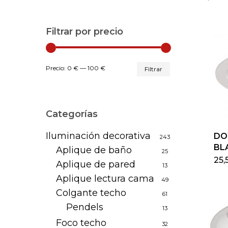
Filtrar por precio
Precio
Precio
Precio:
0 €
—
100 €
Filtrar
mínimo
máximo
Categorías
Iluminación decorativa
DO
243
BL
Aplique de baño
25
25,
Aplique de pared
13
Aplique lectura cama
49
Colgante techo
61
Pendels
13
Foco techo
32