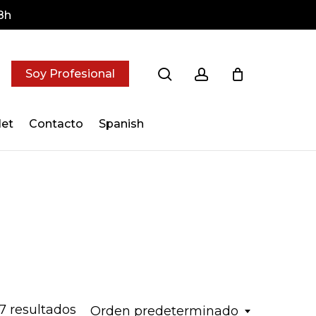
8h
search
account
Soy Profesional
let
Contacto
Spanish
7 resultados
Orden predeterminado