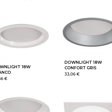
DOWNLIGHT 18W
WNLIGHT 18W
CONFORT GRIS
ANCO
Est
33,06
€
Este
56
€
pro
producto
tien
tiene
múlt
múltiples
vari
variantes.
Las
Las
opc