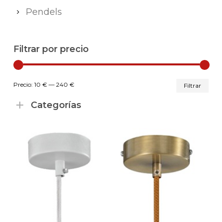
Pendels
Filtrar por precio
Pr
Pr
Precio:
10 €
—
240 €
Filtrar
mí
má
Categorías