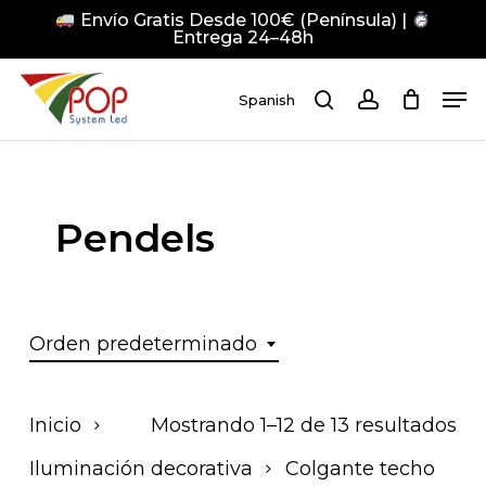
Skip
Envío Gratis Desde 100€ (Península) |
to
Entrega 24–48h
main
Close
Men
content
Men
Spanish
search
account
Pulsa Enter para buscar o ESC para cerrar
Pendels
Orden predeterminado
Inicio
Mostrando 1–12 de 13 resultados
Iluminación decorativa
Colgante techo