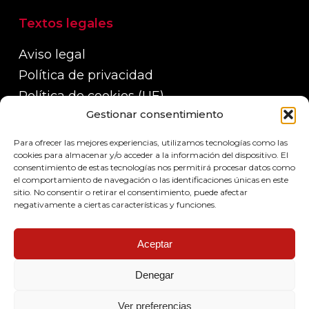
Textos legales
Aviso legal
Política de privacidad
Política de cookies (UE)
Gestionar consentimiento
Política de devoluciones, reembolsos y
garantías
Para ofrecer las mejores experiencias, utilizamos tecnologías como las
Políticas de envío
cookies para almacenar y/o acceder a la información del dispositivo. El
consentimiento de estas tecnologías nos permitirá procesar datos como
el comportamiento de navegación o las identificaciones únicas en este
sitio. No consentir o retirar el consentimiento, puede afectar
negativamente a ciertas características y funciones.
Aceptar
Denegar
© 2026 Pop system led.
Ver preferencias