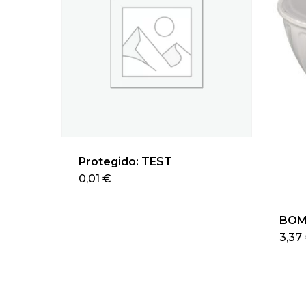
Protegido: TEST
0,01
€
BOM
3,37