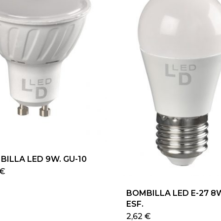
BILLA LED 9W. GU-10
Este
€
producto
BOMBILLA LED E-27 8
tiene
ESF.
múltiples
Este
2,62
€
variantes.