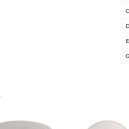
C
D
E
G
s