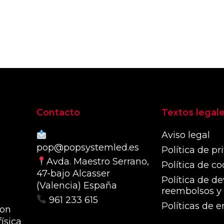
pro
Las
tien
opciones
múlt
se
vari
pueden
Las
elegir
opc
en
se
la
pue
página
eleg
de
Contacto
Textos legal
en
producto
la
Aviso legal
pág
pop@popsystemled.es
Política de pr
de
Avda. Maestro Serrano,
pro
Política de co
47-bajo Alcasser
Política de de
(Valencia) España
reembolsos y 
961 233 615
Políticas de e
con
ísica