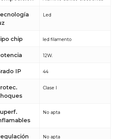
ecnología
Led
uz
ipo chip
led filamento
otencia
12W.
rado IP
44
rotec.
Clase I
Choques
uperf.
No apta
nflamables
egulación
No apta