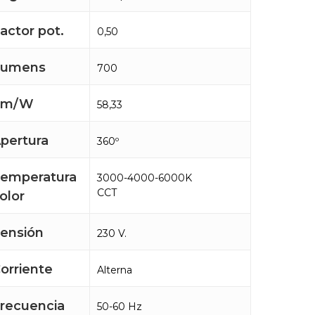
actor pot.
0,50
Lumens
700
Lm/W
58,33
pertura
360º
emperatura
3000-4000-6000K
CCT
olor
ensión
230 V.
orriente
Alterna
recuencia
50-60 Hz