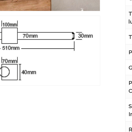
T
l
T
P
G
P
S
I
R