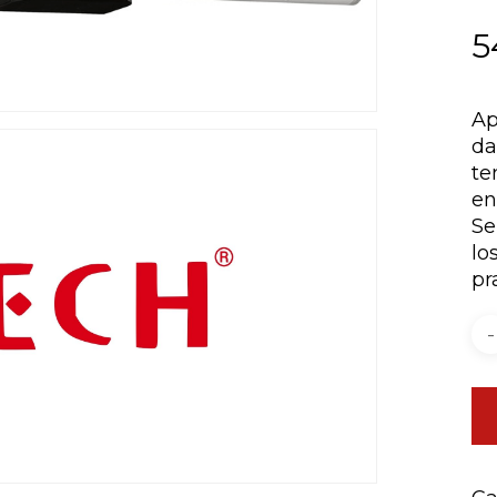
5
Ap
da
te
en
Se
lo
pr