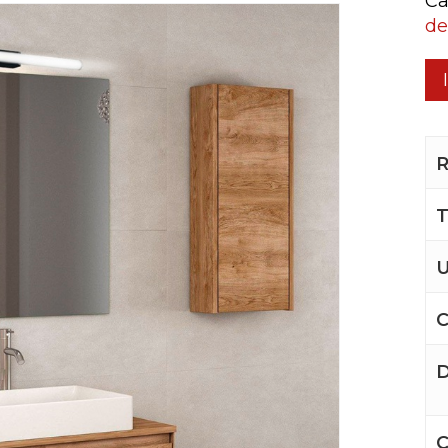
Ca
de
R
T
U
C
D
C