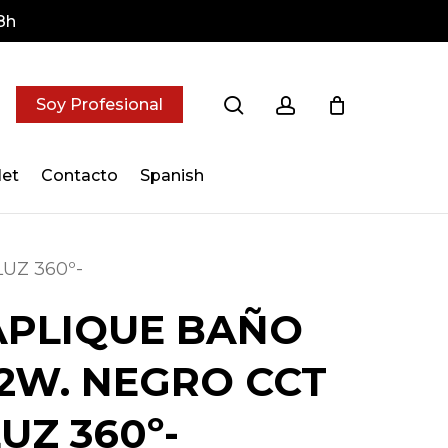
8h
search
account
Soy Profesional
let
Contacto
Spanish
UZ 360º-
APLIQUE BAÑO
12W. NEGRO CCT
UZ 360º-