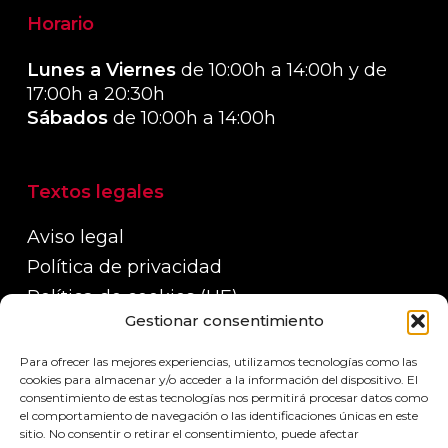
Horario
Lunes a Viernes
de 10:00h a 14:00h y de
17:00h a 20:30h
Sábados
de 10:00h a 14:00h
Textos legales
Aviso legal
Política de privacidad
Política de cookies (UE)
Gestionar consentimiento
Política de devoluciones, reembolsos y
garantías
Para ofrecer las mejores experiencias, utilizamos tecnologías como las
Políticas de envío
cookies para almacenar y/o acceder a la información del dispositivo. El
consentimiento de estas tecnologías nos permitirá procesar datos como
el comportamiento de navegación o las identificaciones únicas en este
sitio. No consentir o retirar el consentimiento, puede afectar