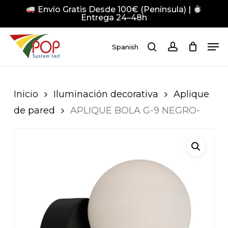
Skip
Envío Gratis Desde 100€ (Península) |
to
Entrega 24–48h
main
Close
Men
content
Men
Spanish
search
account
Pulsa Enter para buscar o ESC para cerrar
Inicio
Iluminación decorativa
Aplique
de pared
APLIQUE BOLA G-9 NEGRO-