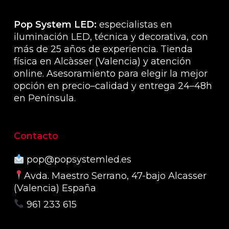
de
producto
Pop System LED:
especialistas en
iluminación LED, técnica y decorativa, con
más de 25 años de experiencia. Tienda
física en Alcàsser (Valencia) y atención
online. Asesoramiento para elegir la mejor
opción en precio–calidad y entrega 24–48h
en Península.
Contacto
pop@popsystemled.es
Avda. Maestro Serrano, 47-bajo Alcasser
(Valencia) España
961 233 615