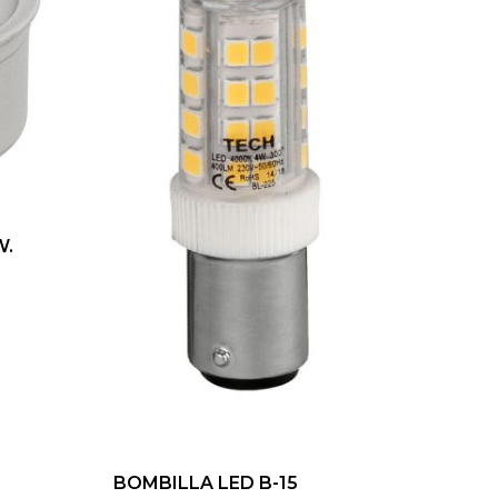
W.
ducto
e
iples
antes.
iones
BOMBILLA LED B-15
den