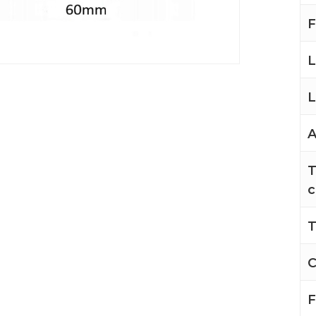
F
A
T
c
T
C
F