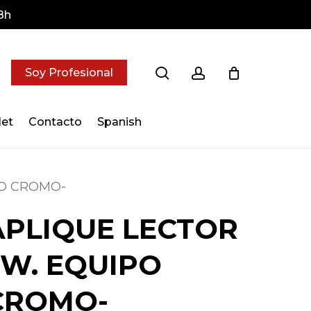
8h
search
account
alorar “APLIQUE LECTOR 3W. EQUIPO
Soy Profesional
eo electrónico no será publicada.
Los campos
marcados con
*
let
Contacto
Spanish
PO CROMO-
APLIQUE LECTOR
3W. EQUIPO
CROMO-
Correo electrónico
*