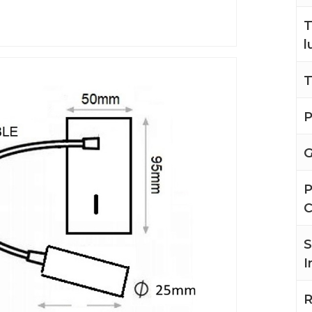
T
l
T
P
G
P
S
I
R