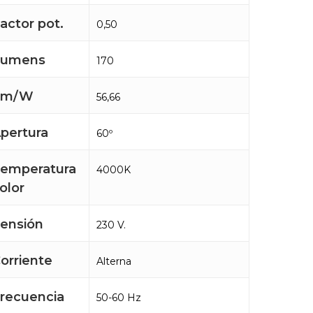
actor pot.
0,50
Lumens
170
Lm/W
56,66
pertura
60º
emperatura
4000K
olor
ensión
230 V.
orriente
Alterna
recuencia
50-60 Hz