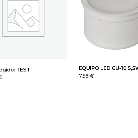
EQUIPO LED GU-10 5,5
egido: TEST
Este
7,58
€
€
pro
tien
múlt
vari
Las
opc
se
pue