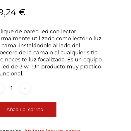
9,24
€
, correo electrónico y web en este
próxima vez que comente.
lique de pared led con lector.
rmalmente utilizado como lector o luz
 cama, instalándolo al lado del
becero de la cama o el cualquier sitio
e necesite luz focalizada. Es un equipo
 led de 3 w. Un producto muy practico
funcional.
Añadir al carrito