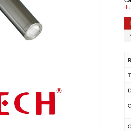
Ca
Il
R
T
D
C
C