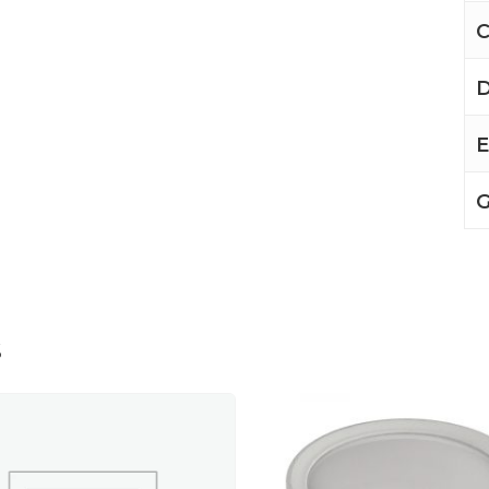
C
D
E
G
s