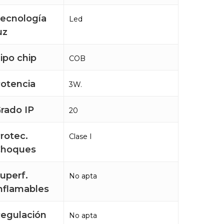
ecnología
Led
uz
ipo chip
COB
otencia
3W.
rado IP
20
rotec.
Clase I
Choques
uperf.
No apta
nflamables
egulación
No apta