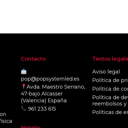
eleg
en
la
pág
de
pro
Contacto
Textos legal
Aviso legal
pop@popsystemled.es
Política de pr
Avda. Maestro Serrano,
Política de co
47-bajo Alcasser
Política de de
(Valencia) España
reembolsos y 
961 233 615
Políticas de e
con
ísica
Horario
.