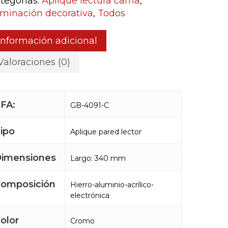
tegorías:
Aplique lectura cama
,
uminación decorativa
,
Todos
Información adicional
Valoraciones (0)
FA:
GB-4091-C
ipo
Aplique pared lector
imensiones
Largo: 340 mm
omposición
Hierro-aluminio-acrílico-
electrónica
olor
Cromo