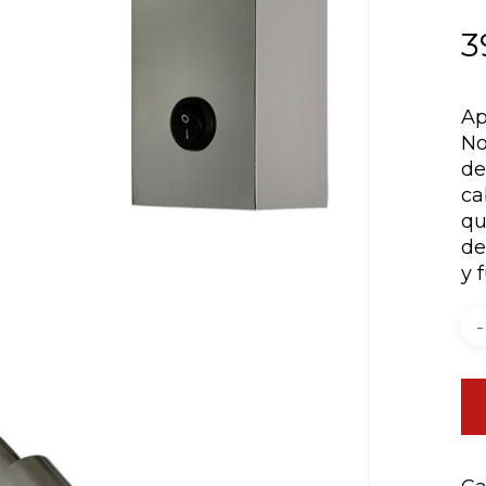
3
Guarda mi nombre
navegador para la 
Ap
No
de
ca
qu
de
y 