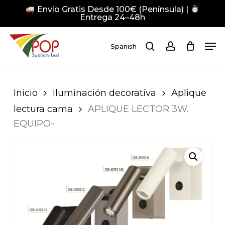
Skip
Envío Gratis Desde 100€ (Península) |
to
Entrega 24–48h
main
Close
Men
content
Men
Spanish
search
account
Pulsa Enter para buscar o ESC para cerrar
Inicio
Iluminación decorativa
Aplique
lectura cama
APLIQUE LECTOR 3W.
EQUIPO-