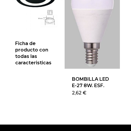
opciones
se
pueden
elegir
en
la
Ficha de
página
producto con
de
todas las
producto
caracteristicas
BOMBILLA LED
E-27 8W. ESF.
Este
2,62
€
produ
tiene
múlti
varian
Las