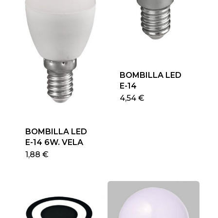
BOMBILLA LED
E-14
4,54
€
BOMBILLA LED
E-14 6W. VELA
Este
1,88
€
producto
tiene
múltiples
variantes.
Las