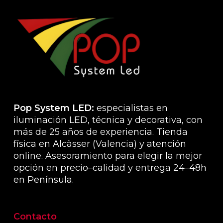
opcio
se
pued
elegir
en
la
págin
de
produ
Pop System LED:
especialistas en
iluminación LED, técnica y decorativa, con
más de 25 años de experiencia. Tienda
física en Alcàsser (Valencia) y atención
online. Asesoramiento para elegir la mejor
opción en precio–calidad y entrega 24–48h
en Península.
Contacto