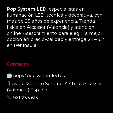
de
produ
Pop System LED:
especialistas en
iluminación LED, técnica y decorativa, con
más de 25 años de experiencia. Tienda
física en Alcàsser (Valencia) y atención
online. Asesoramiento para elegir la mejor
opción en precio–calidad y entrega 24–48h
en Península.
Contacto
pop@popsystemled.es
Avda. Maestro Serrano, 47-bajo Alcasser
(Valencia) España
961 233 615