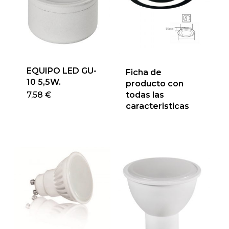
EQUIPO LED GU-
Ficha de
10 5,5W.
producto con
Este
7,58
€
todas las
caracteristicas
producto
tiene
múltiples
variantes.
Las
opciones
se
pueden
elegir
en