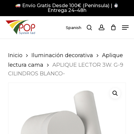
Skip
Envío Gratis Desde 100€ (Península) |
to
Entrega 24–48h
main
Close
Men
content
Men
Spanish
search
account
Pulsa Enter para buscar o ESC para cerrar
Inicio
Iluminación decorativa
Aplique
lectura cama
APLIQUE LECTOR 3W. G-9
CILINDROS BLANCO-