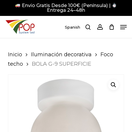
Skip
Envío Gratis Desde 100€ (Península) |
to
Entrega 24–48h
main
Close
Men
content
Men
Spanish
search
account
Pulsa Enter para buscar o ESC para cerrar
Inicio
Iluminación decorativa
Foco
techo
BOLA G-9 SUPERFICIE