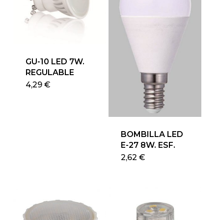
GU-10 LED 7W.
REGULABLE
Este
4,29
€
producto
tiene
múltiples
variantes.
BOMBILLA LED
Las
E-27 8W. ESF.
opciones
Este
2,62
€
se
produ
pueden
tiene
elegir
múlti
en
varian
la
Las