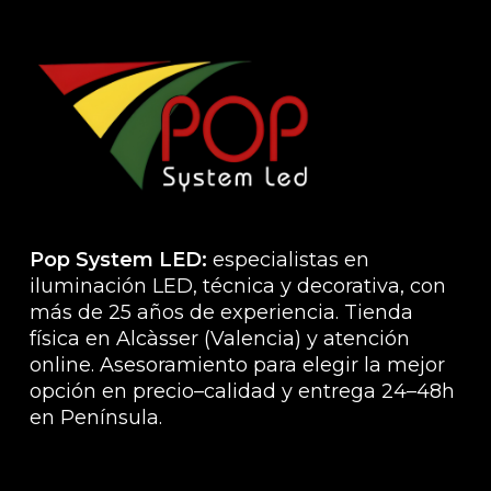
elegir
en
la
página
de
producto
Pop System LED:
especialistas en
iluminación LED, técnica y decorativa, con
más de 25 años de experiencia. Tienda
física en Alcàsser (Valencia) y atención
online. Asesoramiento para elegir la mejor
opción en precio–calidad y entrega 24–48h
en Península.