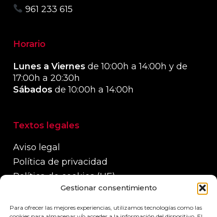
961 233 615
Horario
Lunes a Viernes
de 10:00h a 14:00h y de
17:00h a 20:30h
Sábados
de 10:00h a 14:00h
Textos legales
Aviso legal
Política de privacidad
Política de cookies (UE)
Gestionar consentimiento
Política de devoluciones, reembolsos y
garantías
Para ofrecer las mejores experiencias, utilizamos tecnologías como las
Políticas de envío
cookies para almacenar y/o acceder a la información del dispositivo. El