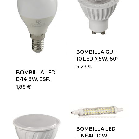
BOMBILLA GU-
10 LED 7,5W. 60º
Este
3,23
€
BOMBILLA LED
produ
E-14 6W. ESF.
tiene
Este
1,88
€
múlti
producto
varian
tiene
Las
múltiples
opcio
variantes.
se
Las
pued
BOMBILLA LED
opciones
elegir
LINEAL 10W.