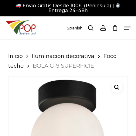
Skip
Envío Gratis Desde 100€ (Península) |
to
Entrega 24–48h
main
Close
Men
content
Men
Spanish
search
account
Pulsa Enter para buscar o ESC para cerrar
Inicio
Iluminación decorativa
Foco
techo
BOLA G-9 SUPERFICIE