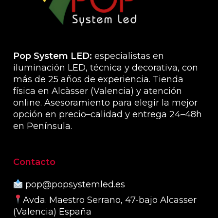
en
la
página
de
producto
Pop System LED:
especialistas en
iluminación LED, técnica y decorativa, con
más de 25 años de experiencia. Tienda
física en Alcàsser (Valencia) y atención
online. Asesoramiento para elegir la mejor
opción en precio–calidad y entrega 24–48h
en Península.
Contacto
pop@popsystemled.es
Avda. Maestro Serrano, 47-bajo Alcasser
(Valencia) España