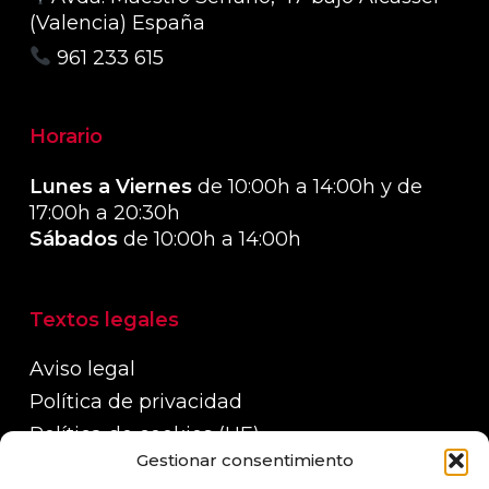
(Valencia) España
961 233 615
Horario
Lunes a Viernes
de 10:00h a 14:00h y de
17:00h a 20:30h
Sábados
de 10:00h a 14:00h
Textos legales
Aviso legal
Política de privacidad
Política de cookies (UE)
Gestionar consentimiento
Política de devoluciones, reembolsos y