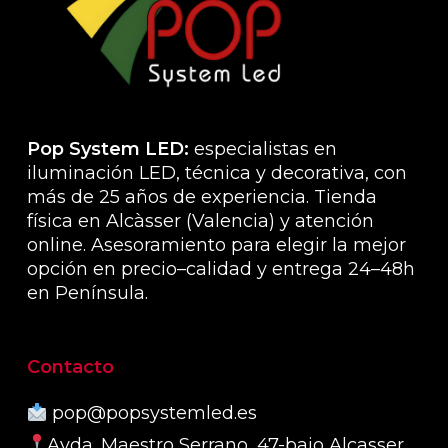
la
págin
de
produ
Pop System LED:
especialistas en
iluminación LED, técnica y decorativa, con
más de 25 años de experiencia. Tienda
física en Alcàsser (Valencia) y atención
online. Asesoramiento para elegir la mejor
opción en precio–calidad y entrega 24–48h
en Península.
Contacto
pop@popsystemled.es
Avda. Maestro Serrano, 47-bajo Alcasser