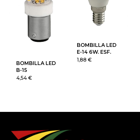
en
la
página
de
producto
BOMBILLA LED
E-14 6W. ESF.
Este
1,88
€
BOMBILLA LED
produ
B-15
tiene
4,54
€
múlti
varian
Las
opcio
se
pued
elegir
en