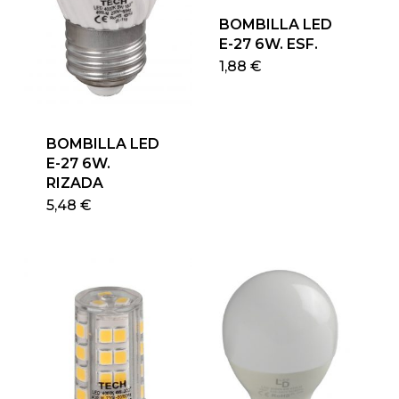
BOMBILLA LED
E-27 6W. ESF.
Este
1,88
€
produ
tiene
múlti
BOMBILLA LED
varian
E-27 6W.
Las
RIZADA
opcio
Este
5,48
€
se
producto
pued
tiene
elegir
múltiples
en
variantes.
la
Las
págin
opciones
de
se
produ
pueden
elegir