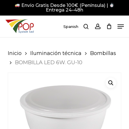
Skip
Envío Gratis Desde 100€ (Península) |
to
Entrega 24–48h
main
Close
Men
content
Men
Spanish
search
account
Pulsa Enter para buscar o ESC para cerrar
Inicio
Iluminación técnica
Bombillas
BOMBILLA LED 6W. GU-10