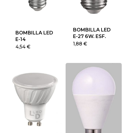
BOMBILLA LED
BOMBILLA LED
E-27 6W. ESF.
E-14
Este
1,88
€
4,54
€
produ
tiene
múlti
varian
Las
opcio
se
pued
elegir
en
la
págin