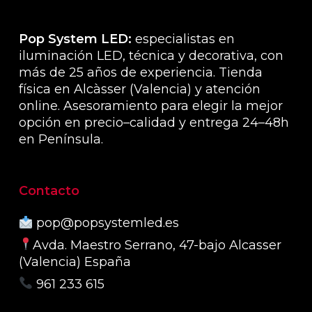
de
produ
Pop System LED:
especialistas en
iluminación LED, técnica y decorativa, con
más de 25 años de experiencia. Tienda
física en Alcàsser (Valencia) y atención
online. Asesoramiento para elegir la mejor
opción en precio–calidad y entrega 24–48h
en Península.
Contacto
pop@popsystemled.es
Avda. Maestro Serrano, 47-bajo Alcasser
(Valencia) España
961 233 615