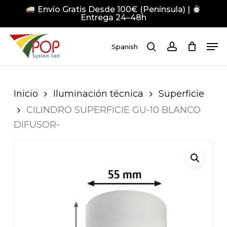
Skip
Envío Gratis Desde 100€ (Península) |
to
Entrega 24–48h
main
Close
Men
content
Men
Spanish
search
account
Pulsa Enter para buscar o ESC para cerrar
Inicio
Iluminación técnica
Superficie
CILINDRO SUPERFICIE GU-10 BLANCO
DIFUSOR-