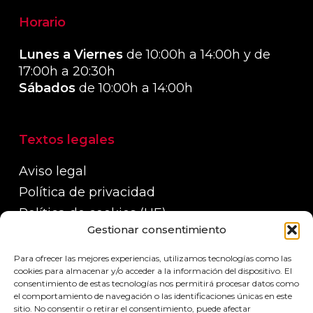
Horario
Lunes a Viernes
de 10:00h a 14:00h y de
17:00h a 20:30h
Sábados
de 10:00h a 14:00h
Textos legales
Aviso legal
Política de privacidad
Política de cookies (UE)
Gestionar consentimiento
Política de devoluciones, reembolsos y
garantías
Para ofrecer las mejores experiencias, utilizamos tecnologías como las
Políticas de envío
cookies para almacenar y/o acceder a la información del dispositivo. El
consentimiento de estas tecnologías nos permitirá procesar datos como
el comportamiento de navegación o las identificaciones únicas en este
sitio. No consentir o retirar el consentimiento, puede afectar