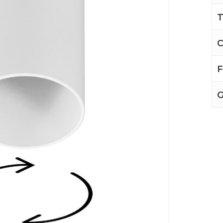
T
C
F
G