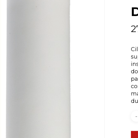
2
Ci
su
in
do
pa
co
ma
du