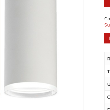
Ca
Su
R
T
U
C