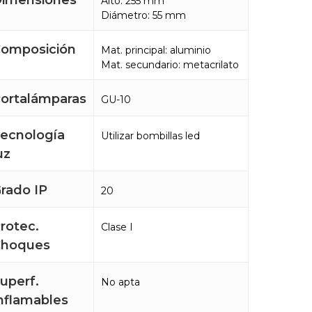
imensiones
Alto: 255 mm
Diámetro: 55 mm
omposición
Mat. principal: aluminio
Mat. secundario: metacrilato
ortalámparas
GU-10
ecnología
Utilizar bombillas led
uz
rado IP
20
rotec.
Clase I
Choques
uperf.
No apta
nflamables