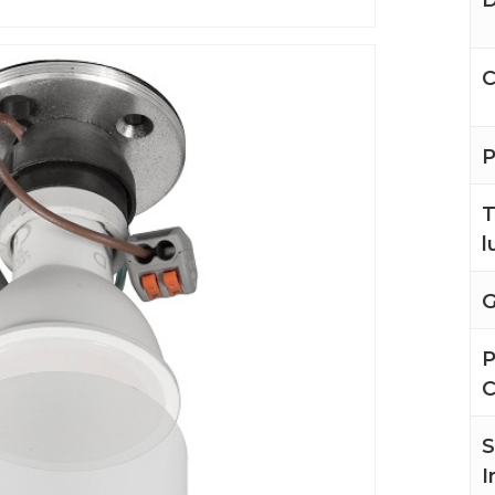
D
C
P
T
l
G
P
S
I