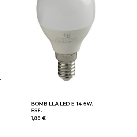
.
ducto
e
BOMBILLA LED E-14 6W.
iples
ESF.
antes.
Este
1,88
€
producto
iones
tiene