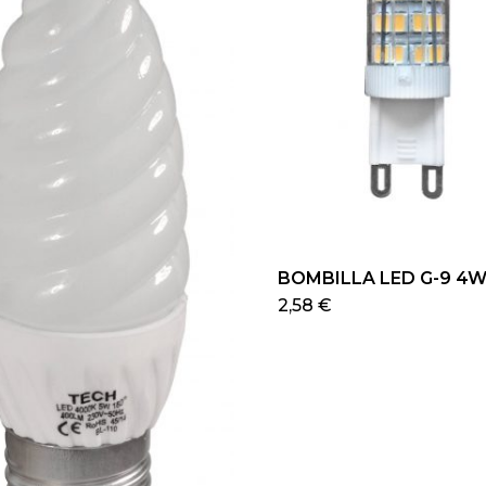
BOMBILLA LED G-9 4W
Este
2,58
€
pro
tien
múlt
vari
Las
opc