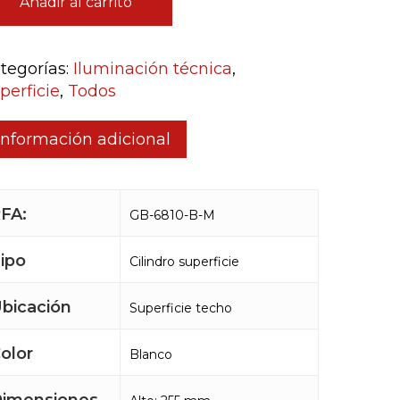
Añadir al carrito
tegorías:
Iluminación técnica
,
perficie
,
Todos
Información adicional
FA:
GB-6810-B-M
ipo
Cilindro superficie
bicación
Superficie techo
olor
Blanco