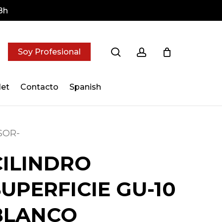
8h
search
account
Soy Profesional
let
Contacto
Spanish
SOR-
CILINDRO
SUPERFICIE GU-10
BLANCO