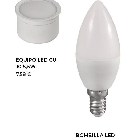
EQUIPO LED GU-
10 5,5W.
Este
7,58
€
producto
tiene
múltiples
variantes.
Las
opciones
se
pueden
BOMBILLA LED