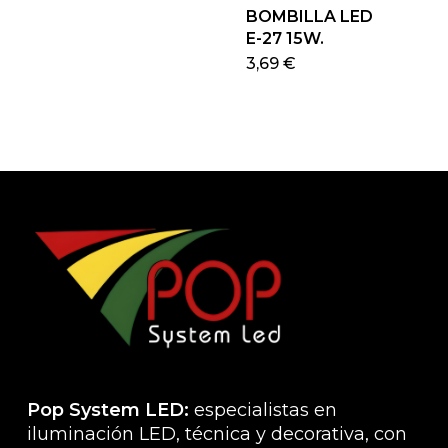
en
BOMBILLA LED
la
E-27 15W.
página
Este
3,69
€
de
produ
producto
tiene
múlti
varian
Las
opcio
se
pued
elegir
en
la
págin
de
produ
Pop System LED:
especialistas en
iluminación LED, técnica y decorativa, con