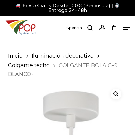
Skip
Envío Gratis Desde 100€ (Península) |
to
Entrega 24–48h
main
Close
Men
content
Men
Spanish
search
account
Pulsa Enter para buscar o ESC para cerrar
Inicio
Iluminación decorativa
Colgante techo
COLGANTE BOLA G-9
BLANCO-