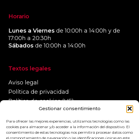
Horario
Lunes a Viernes
de 10:00h a 14:00h y de
17:00h a 20:30h
Sábados
de 10:00h a 14:00h
Textos legales
Aviso legal
Política de privacidad
Política de cookies (UE)
Gestionar consentimiento
Política de devoluciones, reembolsos y
garantías
Para ofrecer las mejores experiencias, utilizamos tecnologías como las
Políticas de envío
cookies para almacenar y/o acceder a la información del dispositivo. El
consentimiento de estas tecnologías nos permitirá procesar datos como
el comportamiento de navegación o las identificaciones únicas en este