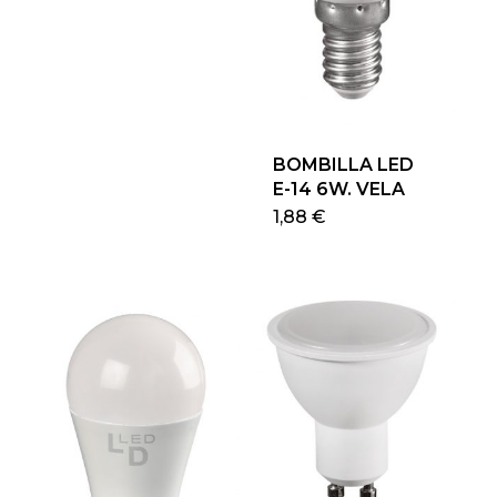
BOMBILLA LED
E-14 6W. VELA
Este
1,88
€
produ
tiene
múlti
varian
Las
opcio
se
pued
elegir
en