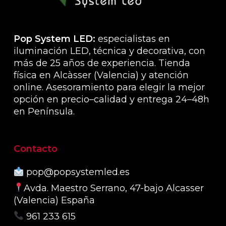
página
de
producto
Pop System LED:
especialistas en
iluminación LED, técnica y decorativa, con
más de 25 años de experiencia. Tienda
física en Alcàsser (Valencia) y atención
online. Asesoramiento para elegir la mejor
opción en precio–calidad y entrega 24–48h
en Península.
Contacto
pop@popsystemled.es
Avda. Maestro Serrano, 47-bajo Alcasser
(Valencia) España
961 233 615