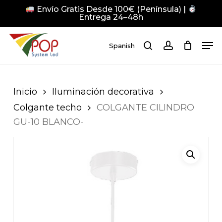
Skip
Envío Gratis Desde 100€ (Península) |
to
Entrega 24–48h
main
Close
Men
content
Men
Spanish
search
account
Pulsa Enter para buscar o ESC para cerrar
Inicio
Iluminación decorativa
Colgante techo
COLGANTE CILINDRO
GU-10 BLANCO-