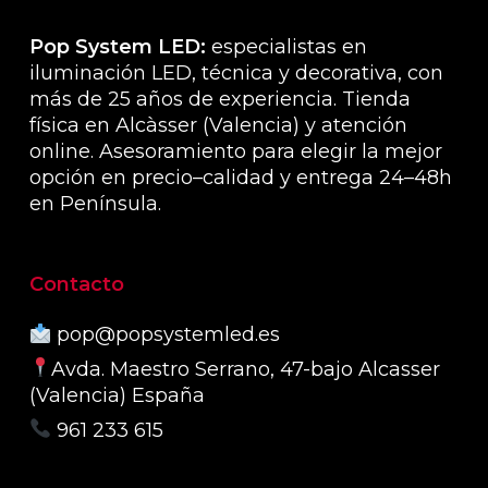
de
producto
produ
Pop System LED:
especialistas en
iluminación LED, técnica y decorativa, con
más de 25 años de experiencia. Tienda
física en Alcàsser (Valencia) y atención
online. Asesoramiento para elegir la mejor
opción en precio–calidad y entrega 24–48h
en Península.
Contacto
pop@popsystemled.es
Avda. Maestro Serrano, 47-bajo Alcasser
(Valencia) España
961 233 615