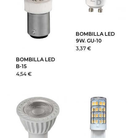
BOMBILLA LED
9W. GU-10
Este
3,37
€
produ
BOMBILLA LED
tiene
B-15
múlti
4,54
€
varian
Las
opcio
se
pued
elegir
en
la
págin