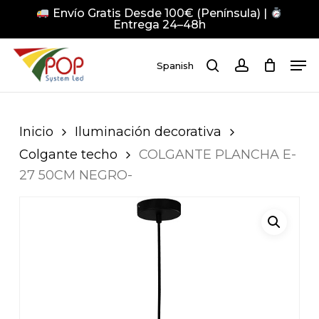
Skip
Envío Gratis Desde 100€ (Península) |
to
Entrega 24–48h
main
Close
Men
content
Men
Spanish
search
account
Pulsa Enter para buscar o ESC para cerrar
Inicio
Iluminación decorativa
Colgante techo
COLGANTE PLANCHA E-
27 50CM NEGRO-