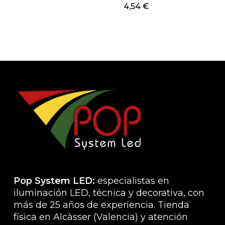
4,54
€
Las
opciones
se
pueden
elegir
en
la
página
de
producto
Pop System LED:
especialistas en
iluminación LED, técnica y decorativa, con
más de 25 años de experiencia. Tienda
física en Alcàsser (Valencia) y atención