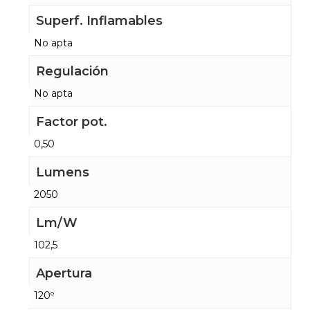
Superf. Inflamables
No apta
Regulación
No apta
Factor pot.
0,50
Lumens
2050
Lm/W
102,5
Apertura
120º