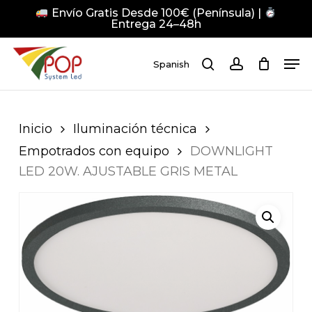
Skip
Envío Gratis Desde 100€ (Península) |
to
Entrega 24–48h
main
Close
Men
content
Men
Spanish
search
account
Pulsa Enter para buscar o ESC para cerrar
Inicio
Iluminación técnica
Empotrados con equipo
DOWNLIGHT
LED 20W. AJUSTABLE GRIS METAL