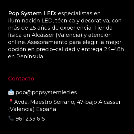
de
produ
Pop System LED:
especialistas en
iluminación LED, técnica y decorativa, con
más de 25 años de experiencia. Tienda
física en Alcàsser (Valencia) y atención
online. Asesoramiento para elegir la mejor
opción en precio–calidad y entrega 24–48h
en Península.
Contacto
pop@popsystemled.es
Avda. Maestro Serrano, 47-bajo Alcasser
(Valencia) España
961 233 615