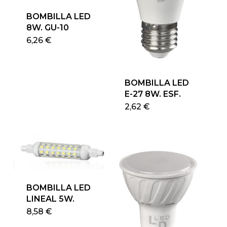
BOMBILLA LED
8W. GU-10
Este
6,26
€
producto
tiene
múltiples
BOMBILLA LED
variantes.
E-27 8W. ESF.
Las
Este
2,62
€
opciones
produ
se
tiene
pueden
múlti
elegir
varian
en
Las
la
opcio
página
BOMBILLA LED
se
de
LINEAL 5W.
pued
producto
Este
8,58
€
elegir
producto