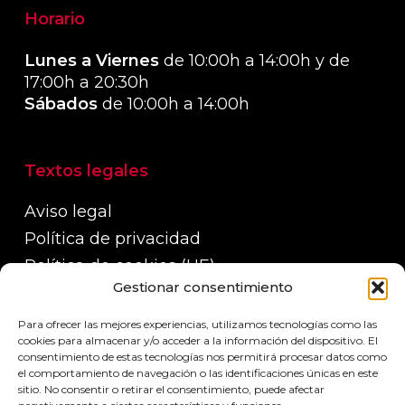
Horario
Lunes a Viernes
de 10:00h a 14:00h y de
17:00h a 20:30h
Sábados
de 10:00h a 14:00h
Textos legales
Aviso legal
Política de privacidad
Política de cookies (UE)
Gestionar consentimiento
Política de devoluciones, reembolsos y
garantías
Para ofrecer las mejores experiencias, utilizamos tecnologías como las
Políticas de envío
cookies para almacenar y/o acceder a la información del dispositivo. El
consentimiento de estas tecnologías nos permitirá procesar datos como
el comportamiento de navegación o las identificaciones únicas en este
sitio. No consentir o retirar el consentimiento, puede afectar