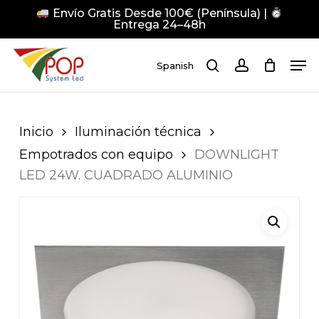
Skip
Envío Gratis Desde 100€ (Península) |
to
Entrega 24–48h
main
Close
Men
content
Men
Spanish
search
account
Pulsa Enter para buscar o ESC para cerrar
Inicio
Iluminación técnica
Empotrados con equipo
DOWNLIGHT
LED 24W. CUADRADO ALUMINIO