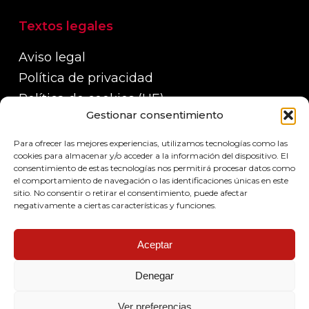
Textos legales
Aviso legal
Política de privacidad
Política de cookies (UE)
Gestionar consentimiento
Política de devoluciones, reembolsos y
garantías
Para ofrecer las mejores experiencias, utilizamos tecnologías como las
Políticas de envío
cookies para almacenar y/o acceder a la información del dispositivo. El
consentimiento de estas tecnologías nos permitirá procesar datos como
el comportamiento de navegación o las identificaciones únicas en este
sitio. No consentir o retirar el consentimiento, puede afectar
negativamente a ciertas características y funciones.
Aceptar
Denegar
© 2026 Pop system led.
Ver preferencias