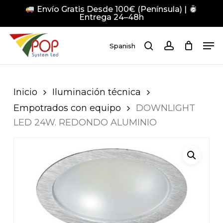
Skip
Envío Gratis Desde 100€ (Península) |
to
Entrega 24–48h
main
Close
Men
content
Men
Spanish
search
account
Pulsa Enter para buscar o ESC para cerrar
Inicio
Iluminación técnica
Empotrados con equipo
DOWNLIGHT
LED 24W. REDONDO ALUMINIO