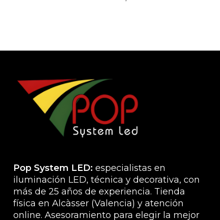
producto
produ
opciones
tiene
se
múlti
pueden
varian
elegir
Las
en
opcio
la
se
página
pued
de
elegir
producto
en
la
págin
de
produ
Pop System LED:
especialistas en
iluminación LED, técnica y decorativa, con
más de 25 años de experiencia. Tienda
física en Alcàsser (Valencia) y atención
online. Asesoramiento para elegir la mejor