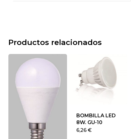
Productos relacionados
BOMBILLA LED
8W. GU-10
Este
6,26
€
produ