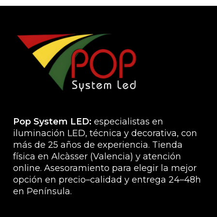
Las
opcio
se
pued
elegir
en
la
págin
de
produ
Pop System LED:
especialistas en
iluminación LED, técnica y decorativa, con
más de 25 años de experiencia. Tienda
física en Alcàsser (Valencia) y atención
online. Asesoramiento para elegir la mejor
opción en precio–calidad y entrega 24–48h
en Península.