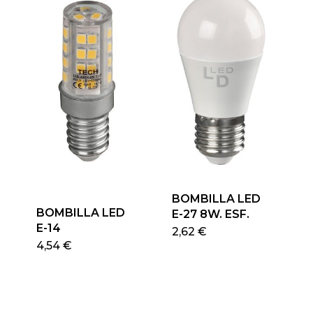
Las
opciones
se
pueden
elegir
en
la
página
de
producto
BOMBILLA LED
BOMBILLA LED
E-27 8W. ESF.
E-14
Este
2,62
€
4,54
€
produ
tiene
múlti
varian