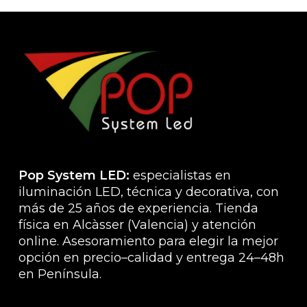
variantes.
pued
Las
elegir
opciones
en
se
la
pueden
págin
elegir
de
en
produ
la
página
de
producto
Pop System LED:
especialistas en
iluminación LED, técnica y decorativa, con
más de 25 años de experiencia. Tienda
física en Alcàsser (Valencia) y atención
online. Asesoramiento para elegir la mejor
opción en precio–calidad y entrega 24–48h
en Península.