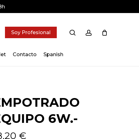
8h
search
account
Soy Profesional
let
Contacto
Spanish
EMPOTRADO
EQUIPO 6W.-
8,20
€