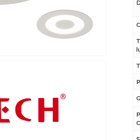
D
C
T
l
T
P
G
P
S