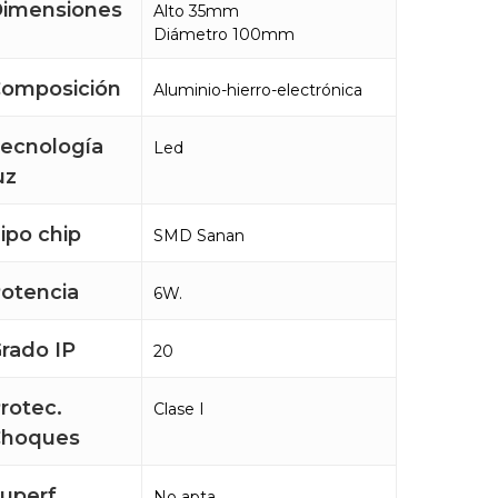
imensiones
Alto 35mm
Diámetro 100mm
omposición
Aluminio-hierro-electrónica
ecnología
Led
uz
ipo chip
SMD Sanan
otencia
6W.
rado IP
20
rotec.
Clase I
Choques
uperf.
No apta