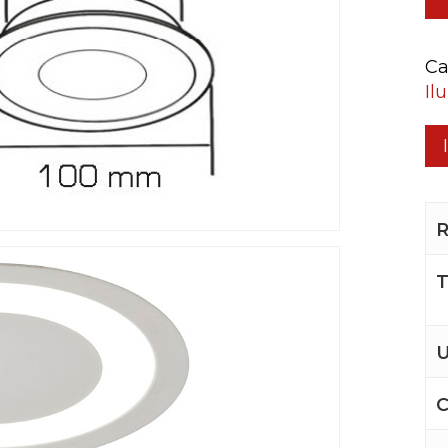
Ca
Il
R
T
U
C