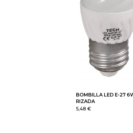
elegir
en
la
página
de
producto
BOMBILLA LED E-27 6
RIZADA
Este
5,48
€
pro
tien
múlt