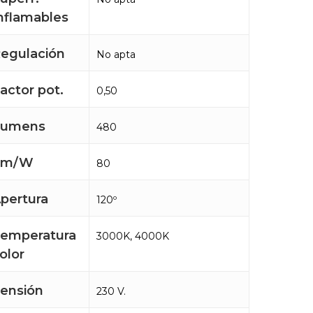
nflamables
egulación
No apta
actor pot.
0,50
Lumens
480
Lm/W
80
pertura
120º
emperatura
3000K, 4000K
olor
ensión
230 V.