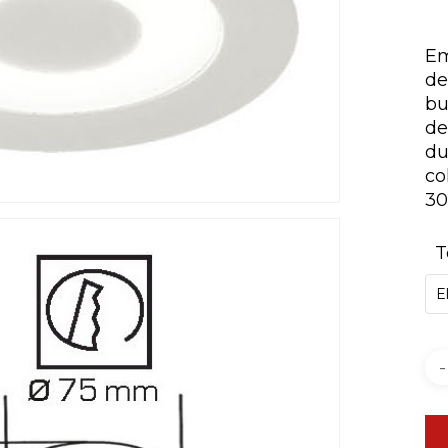
Em
de
bu
de
du
co
30
T
E