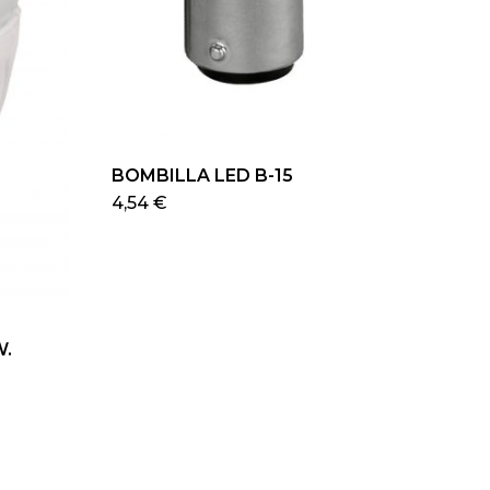
BOMBILLA LED B-15
4,54
€
W.
ducto
e
iples