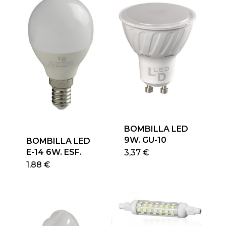
BOMBILLA LED
9W. GU-10
BOMBILLA LED
Este
E-14 6W. ESF.
3,37
€
produ
Este
1,88
€
tiene
producto
múlti
tiene
varian
múltiples
Las
variantes.
opcio
Las