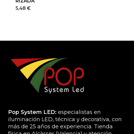
RIZADA
Este
5,48
€
producto
tiene
múltiples
variantes.
Las
opciones
se
pueden
elegir
en
la
página
de
producto
Pop System LED:
especialistas en
iluminación LED, técnica y decorativa, con
más de 25 años de experiencia. Tienda
física en Alcàsser (Valencia) y atención