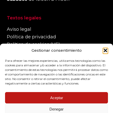
Textos legales
Aviso legal
Política de privacidad
Política de cookies (UE)
Gestionar consentimiento
Política de devoluciones, reembolsos y
garantías
Para ofrecer las mejores experiencias, utilizamos tecnologías como las
Políticas de envío
cookies para almacenar y/o acceder a la información del dispositivo. El
consentimiento de estas tecnologías nos permitirá procesar datos como
el comportamiento de navegación o las identificaciones únicas en este
sitio. No consentir o retirar el consentimiento, puede afectar
negativamente a ciertas características y funciones.
Aceptar
Denegar