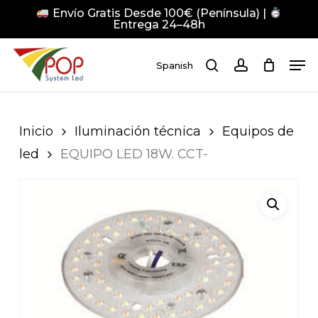
Skip
Envío Gratis Desde 100€ (Península) |
to
Entrega 24–48h
main
Close
Men
content
Men
Spanish
search
account
Pulsa Enter para buscar o ESC para cerrar
Inicio
Iluminación técnica
Equipos de
led
EQUIPO LED 18W. CCT-