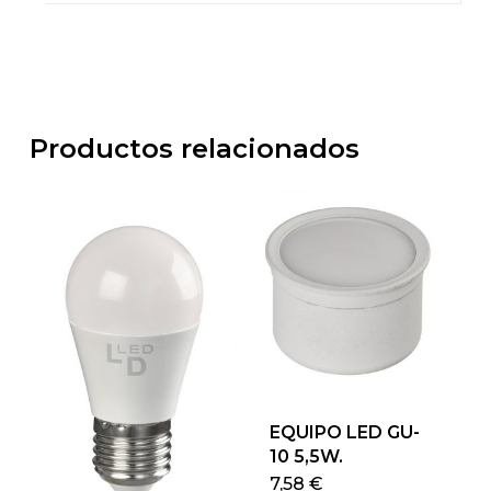
Productos relacionados
EQUIPO LED GU-
10 5,5W.
Este
7,58
€