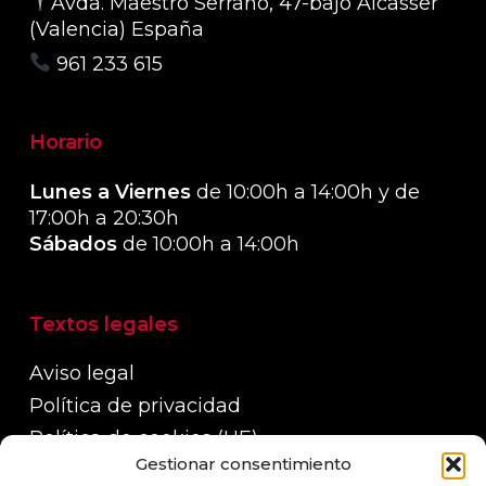
Avda. Maestro Serrano, 47-bajo Alcasser
(Valencia) España
961 233 615
Horario
Lunes a Viernes
de 10:00h a 14:00h y de
17:00h a 20:30h
Sábados
de 10:00h a 14:00h
Textos legales
Aviso legal
Política de privacidad
Política de cookies (UE)
Gestionar consentimiento
Política de devoluciones, reembolsos y