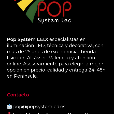
pued
elegir
en
la
págin
de
produ
Pop System LED:
especialistas en
iluminación LED, técnica y decorativa, con
más de 25 años de experiencia. Tienda
física en Alcàsser (Valencia) y atención
online. Asesoramiento para elegir la mejor
opción en precio–calidad y entrega 24–48h
en Península.
Contacto
pop@popsystemled.es