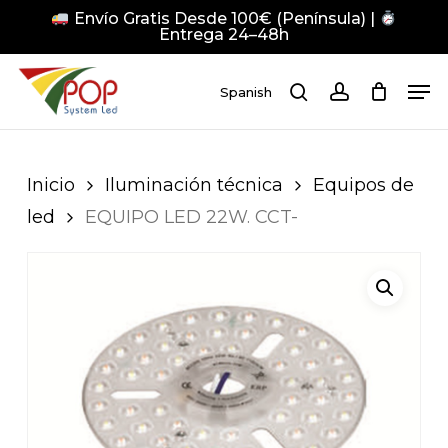
Skip
Envío Gratis Desde 100€ (Península) |
to
Entrega 24–48h
main
Close
Men
content
Men
Spanish
search
account
Pulsa Enter para buscar o ESC para cerrar
Inicio
Iluminación técnica
Equipos de
led
EQUIPO LED 22W. CCT-