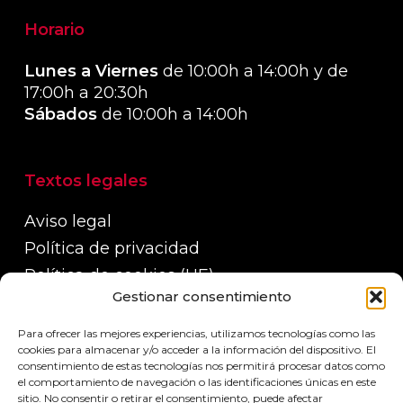
Horario
Lunes a Viernes
de 10:00h a 14:00h y de
17:00h a 20:30h
Sábados
de 10:00h a 14:00h
Textos legales
Aviso legal
Política de privacidad
Política de cookies (UE)
Gestionar consentimiento
Política de devoluciones, reembolsos y
garantías
Para ofrecer las mejores experiencias, utilizamos tecnologías como las
Políticas de envío
cookies para almacenar y/o acceder a la información del dispositivo. El
consentimiento de estas tecnologías nos permitirá procesar datos como
el comportamiento de navegación o las identificaciones únicas en este
sitio. No consentir o retirar el consentimiento, puede afectar