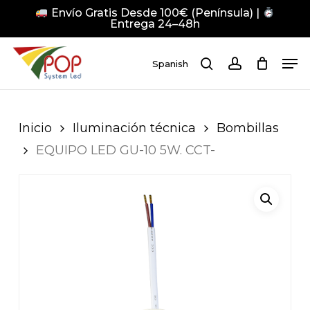
Skip
Envío Gratis Desde 100€ (Península) |
to
Entrega 24–48h
main
Close
Men
content
Men
Spanish
search
account
Pulsa Enter para buscar o ESC para cerrar
Inicio
Iluminación técnica
Bombillas
EQUIPO LED GU-10 5W. CCT-