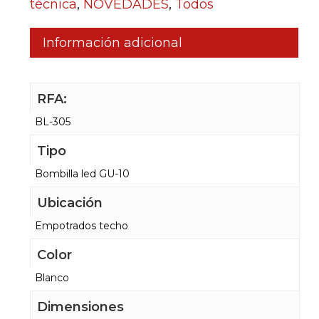
técnica
,
NOVEDADES
,
Todos
Información adicional
RFA:
BL-305
Tipo
Bombilla led GU-10
Ubicación
Empotrados techo
Color
Blanco
Dimensiones