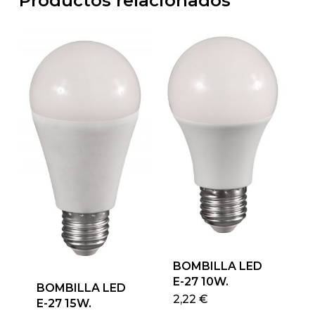
Productos relacionados
BOMBILLA LED
E-27 10W.
BOMBILLA LED
Este
2,22
€
E-27 15W.