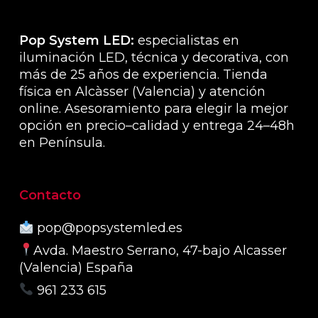
de
producto
Pop System LED:
especialistas en
iluminación LED, técnica y decorativa, con
más de 25 años de experiencia. Tienda
física en Alcàsser (Valencia) y atención
online. Asesoramiento para elegir la mejor
opción en precio–calidad y entrega 24–48h
en Península.
Contacto
pop@popsystemled.es
Avda. Maestro Serrano, 47-bajo Alcasser
(Valencia) España
961 233 615