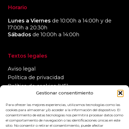
Horario
Lunes a Viernes
de 10:00h a 14:00h y de
17:00h a 20:30h
Sábados
de 10:00h a 14:00h
Textos legales
Aviso legal
Política de privacidad
Política de cookies (UE)
Gestionar consentimiento
Política de devoluciones, reembolsos y
garantías
Para ofrecer las mejores experiencias, utilizamos tecnologías como las
Políticas de envío
cookies para almacenar y/o acceder a la información del dispositivo. El
consentimiento de estas tecnologías nos permitirá procesar datos como
el comportamiento de navegación o las identificaciones únicas en este
sitio. No consentir o retirar el consentimiento, puede afectar