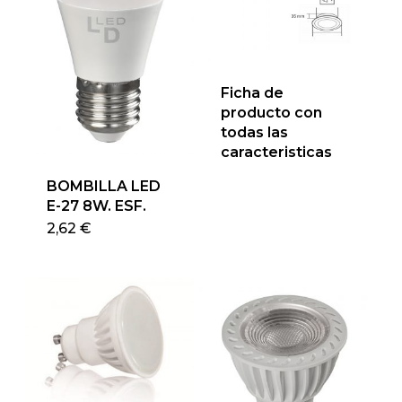
Ficha de
producto con
todas las
caracteristicas
BOMBILLA LED
E-27 8W. ESF.
Este
2,62
€
producto
tiene
múltiples
variantes.
Las
opciones
se
pueden