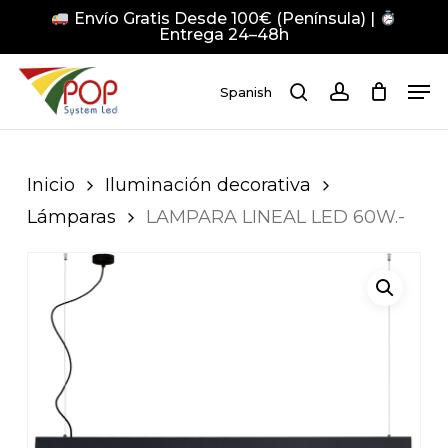
Skip
Envío Gratis Desde 100€ (Península) |
to
Entrega 24–48h
main
Close
Men
content
Men
Spanish
search
account
Pulsa Enter para buscar o ESC para cerrar
Inicio
Iluminación decorativa
Lámparas
LAMPARA LINEAL LED 60W.-