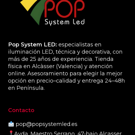
la
elegir
págin
en
de
la
produ
página
de
producto
Pop System LED:
especialistas en
iluminación LED, técnica y decorativa, con
más de 25 años de experiencia. Tienda
física en Alcàsser (Valencia) y atención
online. Asesoramiento para elegir la mejor
opción en precio–calidad y entrega 24–48h
en Península.
Contacto
pop@popsystemled.es
Avda. Maestro Serrano, 47-bajo Alcasser