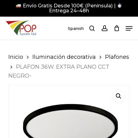
Skip
Envío Gratis Desde 100€ (Península) |
to
Entrega 24–48h
main
Close
Men
content
Men
Spanish
search
account
Pulsa Enter para buscar o ESC para cerrar
Inicio
Iluminación decorativa
Plafones
PLAFON 36W. EXTRA PLANO CCT
NEGRO-