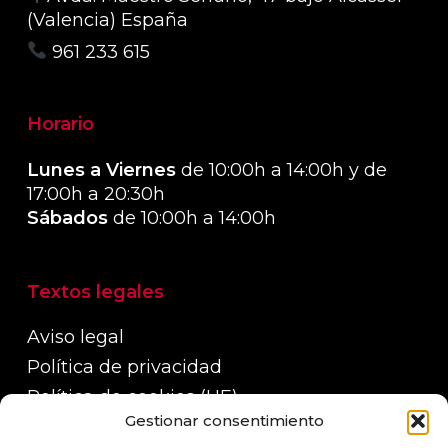
(Valencia) España
961 233 615
Horario
Lunes a Viernes
de 10:00h a 14:00h y de
17:00h a 20:30h
Sábados
de 10:00h a 14:00h
Textos legales
Aviso legal
Política de privacidad
Política de cookies (UE)
Gestionar consentimiento
Política de devoluciones, reembolsos y