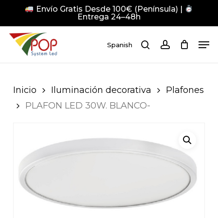
Skip
Envío Gratis Desde 100€ (Península) |
to
Entrega 24–48h
main
Close
Men
content
Men
Spanish
search
account
Pulsa Enter para buscar o ESC para cerrar
Inicio
Iluminación decorativa
Plafones
PLAFON LED 30W. BLANCO-