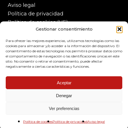
Aviso legal
Política de privacidad
Política de cookies (UE)
Gestionar consentimiento
Política de devoluciones, reembolsos y
garantías
Para ofrecer las mejores experiencias, utilizamos tecnologías como las
Políticas de envío
cookies para almacenar y/o acceder a la información del dispositivo. El
consentimiento de estas tecnologías nos permitirá procesar datos como
el comportamiento de navegación o las identificaciones únicas en este
sitio. No consentir o retirar el consentimiento, puede afectar
negativamente a ciertas características y funciones.
Aceptar
Denegar
© 2026 Pop system led.
Ver preferencias
x-
facebook
google-
instagram
phone
email
Política de cookies
Política de privacidad
Aviso legal
twitter
plus