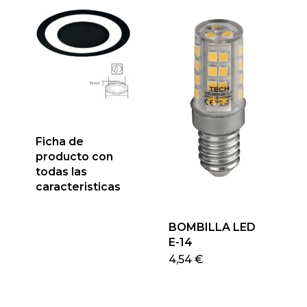
págin
variantes.
de
Las
produ
opciones
se
pueden
elegir
en
la
Ficha de
página
producto con
de
todas las
producto
caracteristicas
BOMBILLA LED
E-14
4,54
€