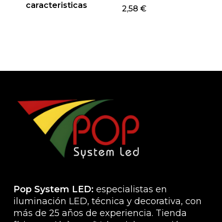
producto
caracteristicas
Este
2,58
€
produ
tiene
múlti
varian
Las
opcio
se
pued
elegir
en
la
págin
de
produ
Pop System LED:
especialistas en
iluminación LED, técnica y decorativa, con
más de 25 años de experiencia. Tienda