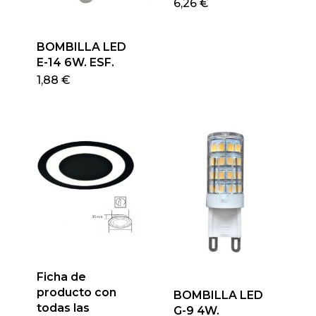
Este
6,26
€
produ
tiene
BOMBILLA LED
múlti
E-14 6W. ESF.
varian
Este
1,88
€
Las
producto
opcio
tiene
se
múltiples
pued
variantes.
elegir
Las
en
opciones
la
se
págin
pueden
de
elegir
produ
en
la
Ficha de
página
producto con
BOMBILLA LED
de
todas las
G-9 4W.