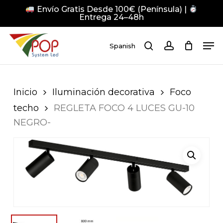
Skip
Envío Gratis Desde 100€ (Península) |
to
Entrega 24–48h
main
Close
Men
content
Men
Spanish
search
account
Pulsa Enter para buscar o ESC para cerrar
Inicio
Iluminación decorativa
Foco
techo
REGLETA FOCO 4 LUCES GU-10
NEGRO-