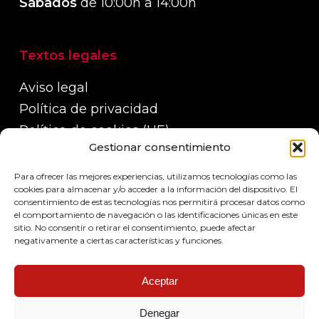
Sábados
de 10:00h a 14:00h
Textos legales
Aviso legal
Política de privacidad
Política de cookies (UE)
Gestionar consentimiento
Política de devoluciones, reembolsos y
garantías
Para ofrecer las mejores experiencias, utilizamos tecnologías como las
Políticas de envío
cookies para almacenar y/o acceder a la información del dispositivo. El
consentimiento de estas tecnologías nos permitirá procesar datos como
el comportamiento de navegación o las identificaciones únicas en este
sitio. No consentir o retirar el consentimiento, puede afectar
negativamente a ciertas características y funciones.
Aceptar
Denegar