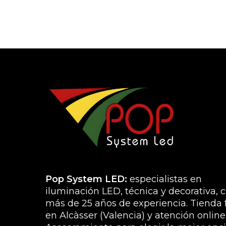
pueden
elegir
en
la
página
de
producto
Pop System LED:
especialistas en
iluminación LED, técnica y decorativa, 
más de 25 años de experiencia. Tienda f
en Alcàsser (Valencia) y atención online