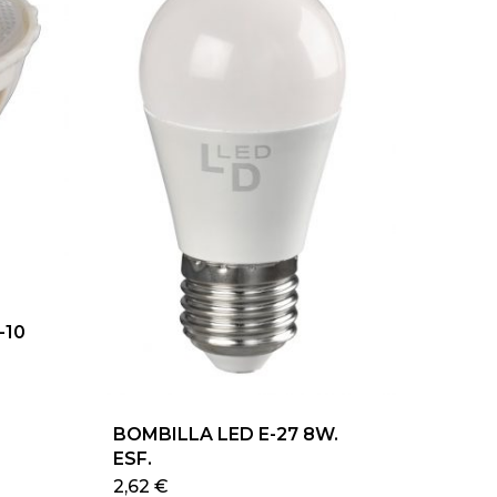
-10
ducto
e
BOMBILLA LED E-27 8W.
iples
ESF.
antes.
Este
2,62
€