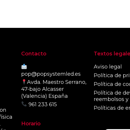
opc
variantes.
se
Las
pue
opciones
eleg
se
en
pueden
la
elegir
pág
en
Contacto
Textos legal
de
la
pro
página
Aviso legal
de
pop@popsystemled.es
Política de pr
producto
Avda. Maestro Serrano,
Política de co
47-bajo Alcasser
Política de de
(Valencia) España
reembolsos y 
961 233 615
Políticas de e
con
ísica
Horario
.