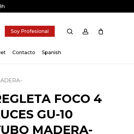
8h
search
account
Soy Profesional
let
Contacto
Spanish
MADERA-
REGLETA FOCO 4
LUCES GU-10
TUBO MADERA-