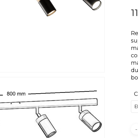
1
Re
su
ma
co
ma
du
bo
C
E