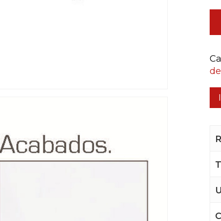
Ca
de
R
T
U
C