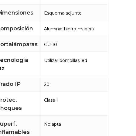
imensiones
Esquema adjunto
omposición
Aluminio-hierro-madera
ortalámparas
GU-10
ecnología
Utilizar bombillas led
uz
rado IP
20
rotec.
Clase I
Choques
uperf.
No apta
nflamables