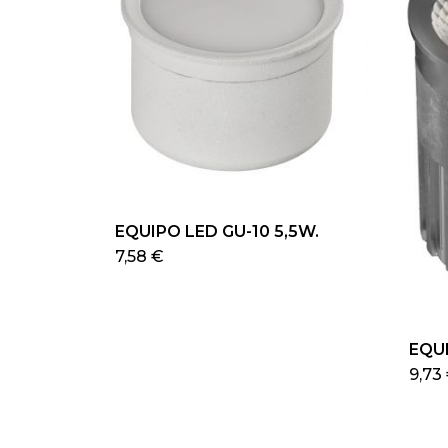
EQUIPO LED GU-10 5,5W.
Este
7,58
€
producto
tiene
múltiples
EQUI
variantes.
9,73
Las
opciones
se