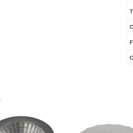
T
C
F
G
s