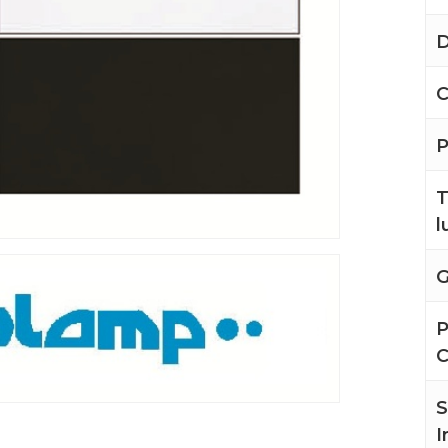
D
C
P
T
l
G
P
S
I