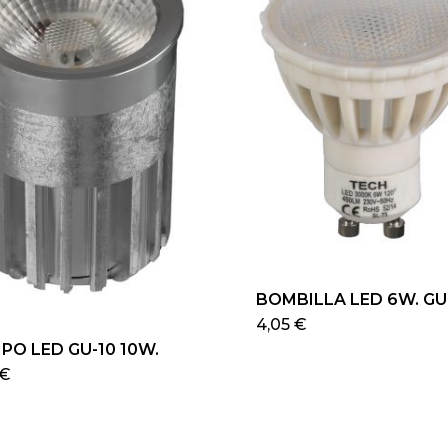
BOMBILLA LED 6W. GU
Este
4,05
€
pro
PO LED GU-10 10W.
tien
Este
€
múlt
producto
vari
tiene
Las
múltiples