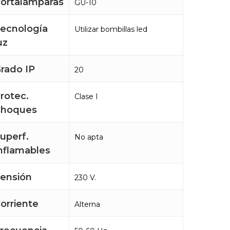
ortalámparas
GU-10
ecnología
Utilizar bombillas led
uz
rado IP
20
rotec.
Clase I
Choques
uperf.
No apta
nflamables
ensión
230 V.
orriente
Alterna