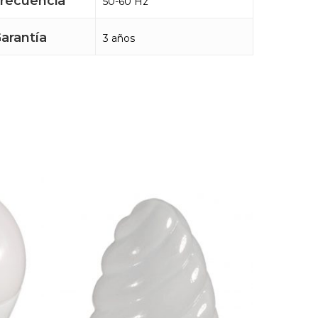
recuencia
50-60 Hz
arantía
3 años