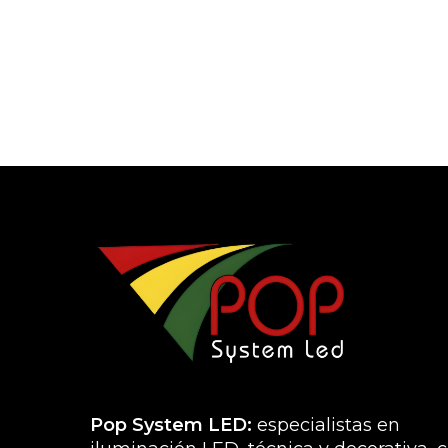
de
producto
Pop System LED:
especialistas en