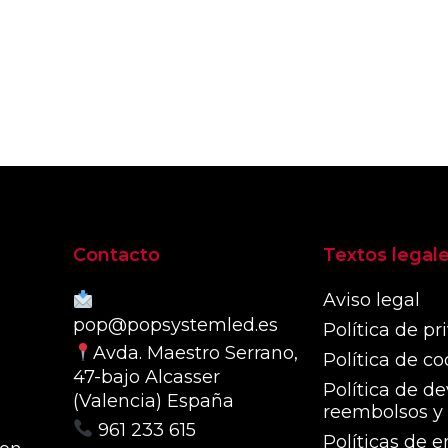
opc
página
se
de
pue
producto
eleg
en
la
pág
de
pro
Contacto
Textos legal
Aviso legal
pop@popsystemled.es
Política de pr
Avda. Maestro Serrano,
Política de co
47-bajo Alcasser
Política de de
(Valencia) España
reembolsos y 
961 233 615
Políticas de e