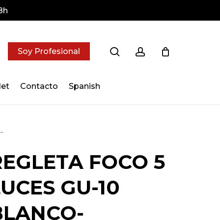
8h
search
account
Soy Profesional
let
Contacto
Spanish
-
REGLETA FOCO 5
LUCES GU-10
BLANCO-