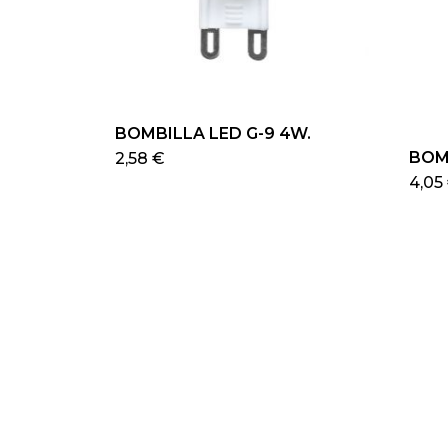
BOMBILLA LED G-9 4W.
BOM
Este
2,58
€
producto
4,05
tiene
múltiples
variantes.
Las
opciones
se
pueden
elegir
en
la
página