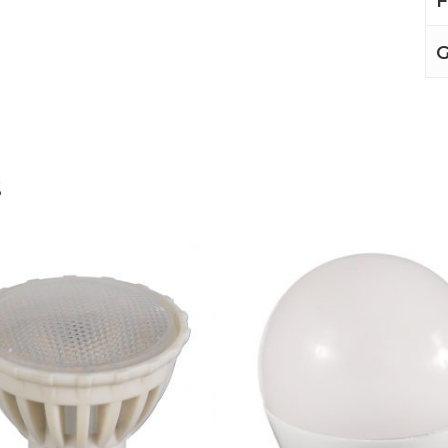
F
G
s