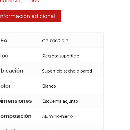
corativa
,
Todos
Información adicional
FA:
GB-6060-5-B
ipo
Regleta superficie
bicación
Superficie techo o pared
olor
Blanco
imensiones
Esquema adjunto
omposición
Aluminio-hierro