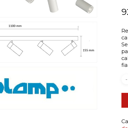
9
Re
ca
Se
pa
ca
fi
Ca