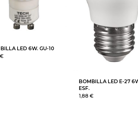
BILLA LED 6W. GU-10
Este
€
producto
tiene
múltiples
BOMBILLA LED E-27 6
variantes.
ESF.
Las
Este
1,88
€
opciones
pro
se
tien
pueden
múlt
elegir
vari
en
Las
la