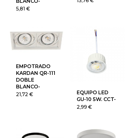
13,76
€
BLANCO-
5,81
€
EMPOTRADO
KARDAN QR-111
DOBLE
BLANCO-
EQUIPO LED
21,72
€
GU-10 5W. CCT-
2,99
€