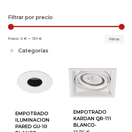
Filtrar por precio
Pr
Pr
Precio:
0 €
—
130 €
Filtrar
mí
má
Categorías
EMPOTRADO
EMPOTRADO
KARDAN QR-111
ILUMINACION
BLANCO-
PARED GU-10