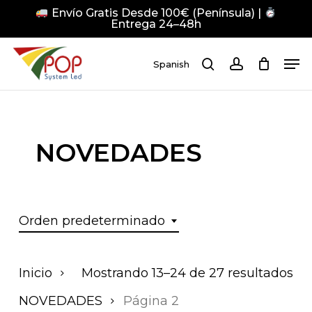
Skip
Envío Gratis Desde 100€ (Península) |
to
Entrega 24–48h
main
Close
Men
content
Men
Spanish
search
account
Pulsa Enter para buscar o ESC para cerrar
NOVEDADES
Orden predeterminado
Inicio
Mostrando 13–24 de 27 resultados
NOVEDADES
Página 2