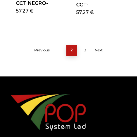
CCT NEGRO-
CCT-
57,27
€
57,27
€
Previous
1
2
3
Next